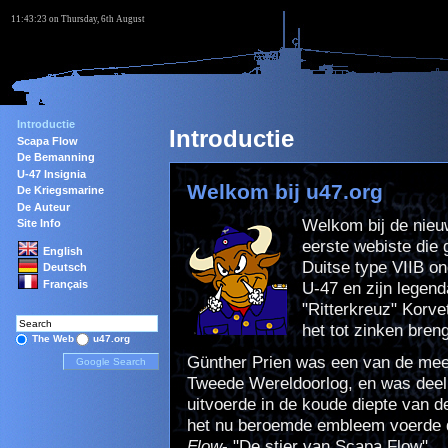
11:43:23 on Thursday, 6th August
Introductie
Introductie
Scapa Flow
De Bemanning
U-47 Insignia
Welkom bij u47.org
De Kriegsmarine
De Auteur
Welkom bij de nieu
Site Info
eerste webiste die 
English
Duitse type VIIB on
Deutsch
Français
U-47 en zijn legen
"Ritterkreuz" Korve
het tot zinken bren
The Web
u47.org
Günther Prien was een van de me
Tweede Wereldoorlog, en was deel 
uitvoerde in de koude diepte van d
het nu beroemde embleem voerde d
Flow
- "De stier van Scapa Flow".